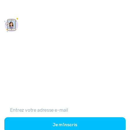
Nous sommes basés dans le sud-ouest de l'Ontario. Nous
sommes fiers de servir London, Oakville, Toronto, Markham,
Kingston, Ottawa et partout au Canada.

Abonnez-vous à notre liste de contacts